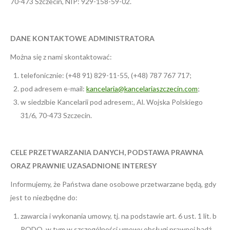
70-473 Szczecin, NIP: 929-158-59-02.
DANE KONTAKTOWE ADMINISTRATORA
Można się z nami skontaktować:
telefonicznie: (+48 91) 829-11-55, (+48) 787 767 717;
pod adresem e-mail:
kancelaria@kancelariaszczecin.com
;
w siedzibie Kancelarii pod adresem:, Al. Wojska Polskiego
31/6, 70-473 Szczecin.
CELE PRZETWARZANIA DANYCH, PODSTAWA PRAWNA
ORAZ PRAWNIE UZASADNIONE INTERESY
Informujemy, że Państwa dane osobowe przetwarzane będą, gdy
jest to niezbędne do:
zawarcia i wykonania umowy, tj. na podstawie art. 6 ust. 1 lit. b
RODO, w tym w szczególności umowy obsługi prawnej bądź