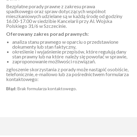
Bezpłatne porady prawne z zakresu prawa
spadkowego oraz spraw dotyczących wspólnot
mieszkaniowych udzielane są w każdą środę od godziny
16.00-17.00 w siedzibie Kancelarii przy Al. Wojska
Polskiego 31/6 w Szczecinie.
Oferowany zakres porad prawnych:
analiza stanu prawnego w oparciu o przedstawione
dokumenty lub stan faktyczny,
określenie i wyjaśnienie przepisów, które regulują dany
stan prawny lub na które należy się powołać w sprawie,
zaproponowanie możliwości rozwiązań.
zgłoszenie skorzystania z porady może nastąpić osobiście,
telefonicznie, e-mailowo lub za pośrednictwem formularza
kontaktowego:
Błąd:
Brak formularza kontaktowego.