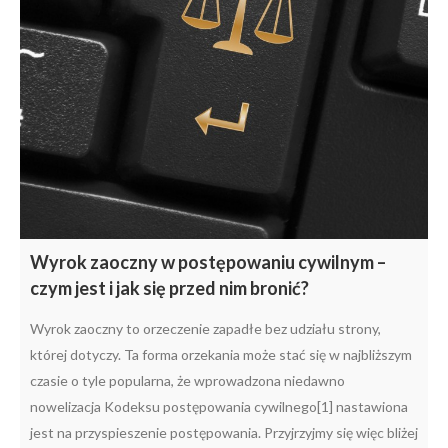
Wyrok zaoczny w postępowaniu cywilnym –
czym jest i jak się przed nim bronić?
Wyrok zaoczny to orzeczenie zapadłe bez udziału strony,
której dotyczy. Ta forma orzekania może stać się w najbliższym
czasie o tyle popularna, że wprowadzona niedawno
nowelizacja Kodeksu postępowania cywilnego[1] nastawiona
jest na przyspieszenie postępowania. Przyjrzyjmy się więc bliżej