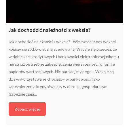
Jak dochodzić należności z weksla?
Jak dochodzić należności z weksla? Większości z nas weksel
kojarzy się z XIX-wieczną scenografią. Wydaje się przecież, że
w dobie kart kredytowych i bankowości elektronicznej nikomu
nie są już potrzebne zabezpieczenia wierzytelności w formie
papierów wartościowych. Nic bardziej mylnego… Weksle są
dziś wykorzystywane chociażby w bankowości (jako
zabezpieczenia kredytów), czy w obrocie gospodarczym
(zabezpieczają…
Zobacz więcej