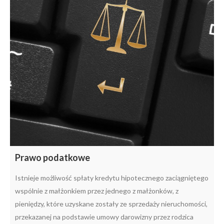
Prawo podatkowe
Istnieje możliwość spłaty kredytu hipotecznego zaciągniętego
wspólnie z małżonkiem przez jednego z małżonków, z
pieniędzy, które uzyskane zostały ze sprzedaży nieruchomości,
przekazanej na podstawie umowy darowizny przez rodzica