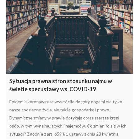
Sytuacja prawna stron stosunku najmu w
świetle specustawy ws. COVID-19
Epidemia koronawirusa wywróciła do góry nogami nie tylko
nasze codzienne życie, ale także gospodarkę i prawo.
Dynamiczne zmiany w prawie dotykają coraz szersze kręgi
osób, w tym wynajmujących i najemców. Co zmieniło się w ich
sytuacji? Zgodnie z art. 659 § 1 ustawy z dnia 23 kwietnia