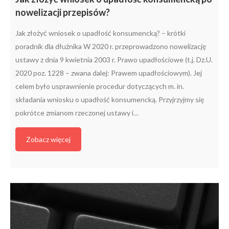
nowelizacji przepisów?
Jak złożyć wniosek o upadłość konsumencką? – krótki
poradnik dla dłużnika W 2020 r. przeprowadzono nowelizację
ustawy z dnia 9 kwietnia 2003 r. Prawo upadłościowe (t.j. Dz.U.
2020 poz. 1228 – zwana dalej: Prawem upadłościowym). Jej
celem było usprawnienie procedur dotyczących m. in.
składania wniosku o upadłość konsumencką. Przyjrzyjmy się
pokrótce zmianom rzeczonej ustawy i…
Zobacz więcej