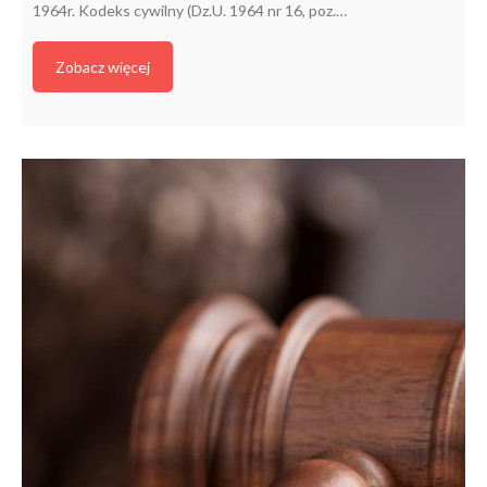
1964r. Kodeks cywilny (Dz.U. 1964 nr 16, poz.…
Zobacz więcej