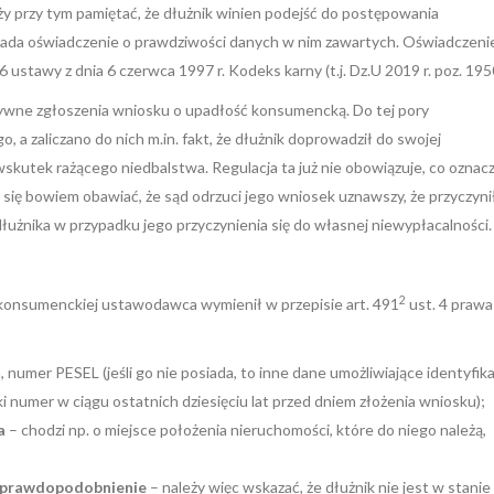
ży przy tym pamiętać, że dłużnik winien podejść do postępowania
łada oświadczenie o prawdziwości danych w nim zawartych. Oświadczeni
 ustawy z dnia 6 czerwca 1997 r. Kodeks karny (t.j. Dz.U 2019 r. poz. 195
ywne zgłoszenia wniosku o upadłość konsumencką. Do tej pory
 a zaliczano do nich m.in. fakt, że dłużnik doprowadził do swojej
 wskutek rażącego niedbalstwa. Regulacja ta już nie obowiązuje, co oznacz
i się bowiem obawiać, że sąd odrzuci jego wniosek uznawszy, że przyczynił
łużnika w przypadku jego przyczynienia się do własnej niewypłacalności.
2
 konsumenckiej ustawodawca wymienił w przepisie art. 491
ust. 4 prawa
a, numer PESEL (jeśli go nie posiada, to inne dane umożliwiające identyfika
ki numer w ciągu ostatnich dziesięciu lat przed dniem złożenia wniosku);
a
– chodzi np. o miejsce położenia nieruchomości, które do niego należą,
h uprawdopodobnienie
– należy więc wskazać, że dłużnik nie jest w stanie