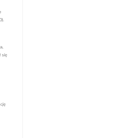
e
0).
a,
 się
cję