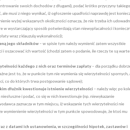
ontrowanie swoich dochodów z długami), podać krótko przyczyny takieg
 ale musi z niego wynikać, iż ogłoszenie upadłości naprawdę jest koniec
ienie wyżej wskazanych okoliczności oznacza, że nie trzeba ich udowadn
re w wystarczający sposób potwierdzają stan niewypłacalności i koniecz
łaty wraz z klauzulą wykonalności);
eną jego składników
– w spisie tym należy wymienić zatem wszystkie
 i oszacować ich wartość (chodzi zatem o podanie, ile rzeczy te są warte 
zytelności każdego z nich oraz terminów zapłaty
– dla porządku dobrz
ażne jest to, że w punkcie tym nie wymienia się wierzytelności spornych, 
ości, co do których trwa postępowanie sądowe);
kim dłużnik kwestionuje istnienie wierzytelności
– należy więc po kol
 niesłuszne i podać, co się w nich kwestionuje (np. niewykazanie
awodawca zaznacza w tym miejscu, iż wskazanie tych wierzytelności nie
, że wymienienie wierzytelności w tym punkcie spowodowuje, że ktoś mu
az z datami ich ustanowienia, w szczególności hipotek, zastawów i