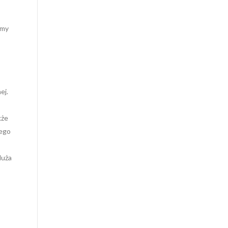
jmy
ej.
kże
wego
duża