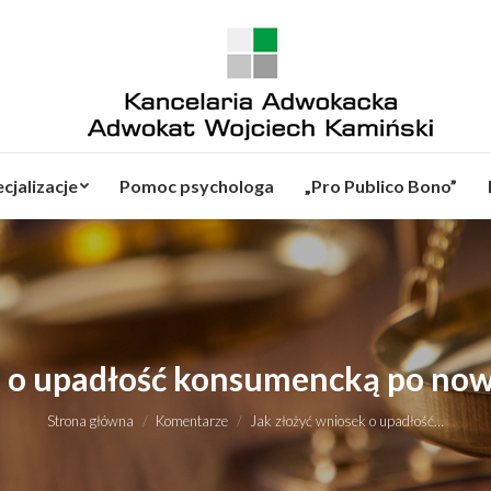
cjalizacje
Pomoc psychologa
„Pro Publico Bono”
k o upadłość konsumencką po nowe
Jesteś tutaj:
Strona główna
Komentarze
Jak złożyć wniosek o upadłość…