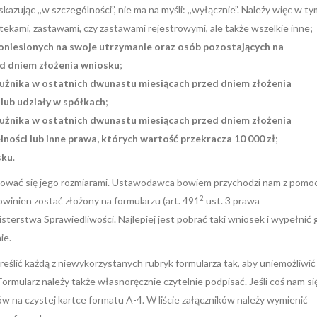
azując ,,w szczególności”, nie ma na myśli: ,,wyłącznie”. Należy więc w ty
otekami, zastawami, czy zastawami rejestrowymi, ale także wszelkie inne;
poniesionych na swoje utrzymanie oraz osób pozostających na
ed dniem złożenia wniosku
;
użnika w ostatnich dwunastu miesiącach przed dniem złożenia
lub udziały w spółkach
;
użnika w ostatnich dwunastu miesiącach przed dniem złożenia
ności lub inne prawa, których wartość przekracza 10 000 zł
;
sku
.
zejmować się jego rozmiarami. Ustawodawca bowiem przychodzi nam z pomo
2
winien zostać złożony na formularzu (art. 491
ust. 3 prawa
terstwa Sprawiedliwości. Najlepiej jest pobrać taki wniosek i wypełnić 
ie.
eślić każdą z niewykorzystanych rubryk formularza tak, aby uniemożliwić
mularz należy także własnoręcznie czytelnie podpisać. Jeśli coś nam si
ików na czystej kartce formatu A-4. W liście załączników należy wymienić