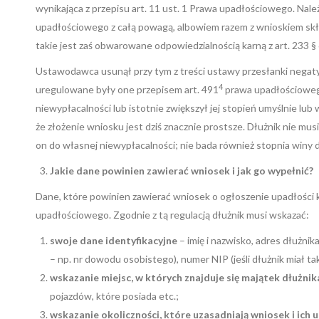
wynikająca z przepisu art. 11 ust. 1 Prawa upadłościowego. Nale
upadłościowego z całą powagą, albowiem razem z wnioskiem sk
takie jest zaś obwarowane odpowiedzialnością karną z art. 233 § 6
Ustawodawca usunął przy tym z treści ustawy przesłanki negat
4
uregulowane były one przepisem art. 491
prawa upadłościowego,
niewypłacalności lub istotnie zwiększył jej stopień umyślnie lub
że złożenie wniosku jest dziś znacznie prostsze. Dłużnik nie mus
on do własnej niewypłacalności; nie bada również stopnia winy d
Jakie dane powinien zawierać wniosek i jak go wypełnić?
Dane, które powinien zawierać wniosek o ogłoszenie upadłości
upadłościowego. Zgodnie z tą regulacją dłużnik musi wskazać:
swoje dane identyfikacyjne
– imię i nazwisko, adres dłużnik
– np. nr dowodu osobistego), numer NIP (jeśli dłużnik miał ta
wskazanie miejsc, w których znajduje się majątek dłużnik
pojazdów, które posiada etc.;
wskazanie okoliczności, które uzasadniają wniosek i ic