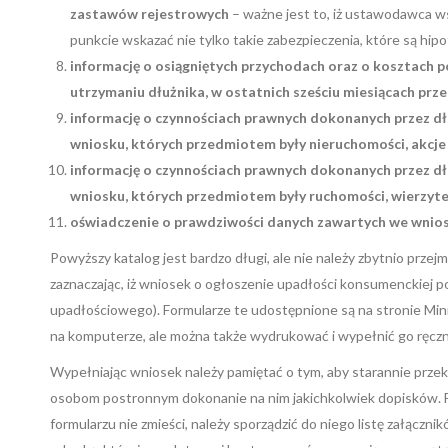
zastawów rejestrowych
– ważne jest to, iż ustawodawca wsk
punkcie wskazać nie tylko takie zabezpieczenia, które są hip
informację o osiągniętych przychodach oraz o kosztach 
utrzymaniu dłużnika, w ostatnich sześciu miesiącach prz
informację o czynnościach prawnych dokonanych przez dł
wniosku, których przedmiotem były nieruchomości, akcje 
informację o czynnościach prawnych dokonanych przez dł
wniosku, których przedmiotem były ruchomości, wierzytel
oświadczenie o prawdziwości danych zawartych we wnio
Powyższy katalog jest bardzo długi, ale nie należy zbytnio pr
zaznaczając, iż wniosek o ogłoszenie upadłości konsumenckiej po
upadłościowego). Formularze te udostępnione są na stronie Minis
na komputerze, ale można także wydrukować i wypełnić go ręczn
Wypełniając wniosek należy pamiętać o tym, aby starannie przekr
osobom postronnym dokonanie na nim jakichkolwiek dopisków. For
formularzu nie zmieści, należy sporządzić do niego listę załączn