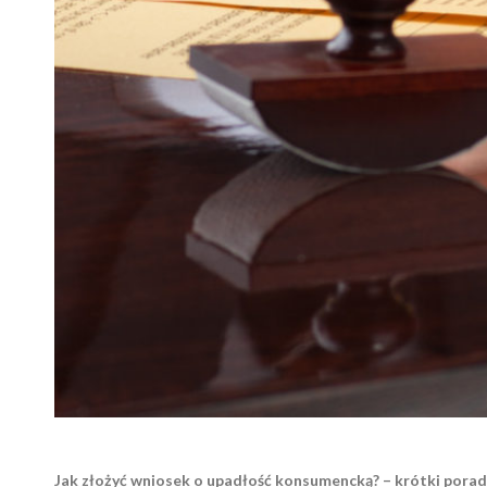
Jak złożyć wniosek o upadłość konsumencką? – krótki porad