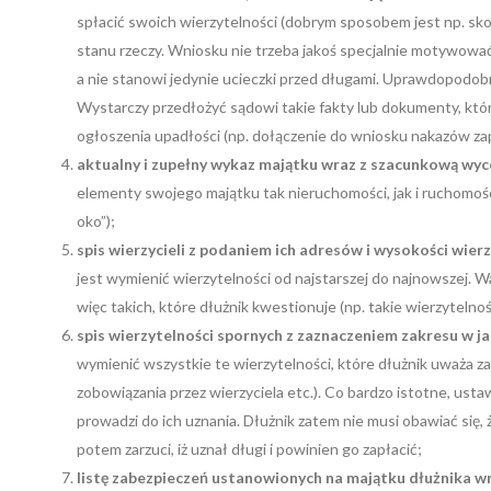
spłacić swoich wierzytelności (dobrym sposobem jest np. sk
stanu rzeczy. Wniosku nie trzeba jakoś specjalnie motywować,
a nie stanowi jedynie ucieczki przed długami. Uprawdopodobn
Wystarczy przedłożyć sądowi takie fakty lub dokumenty, któ
ogłoszenia upadłości (np. dołączenie do wniosku nakazów zap
aktualny i zupełny wykaz majątku wraz z szacunkową wyc
elementy swojego majątku tak nieruchomości, jak i ruchomości
oko”);
spis wierzycieli z podaniem ich adresów i wysokości wier
jest wymienić wierzytelności od najstarszej do najnowszej. W
więc takich, które dłużnik kwestionuje (np. takie wierzyteln
spis wierzytelności spornych z zaznaczeniem zakresu w ja
wymienić wszystkie te wierzytelności, które dłużnik uważa za
zobowiązania przez wierzyciela etc.). Co bardzo istotne, ust
prowadzi do ich uznania. Dłużnik zatem nie musi obawiać się
potem zarzuci, iż uznał długi i powinien go zapłacić;
listę zabezpieczeń ustanowionych na majątku dłużnika wr