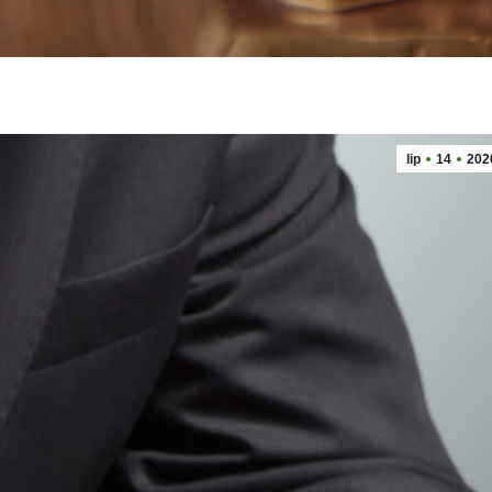
lip
14
202