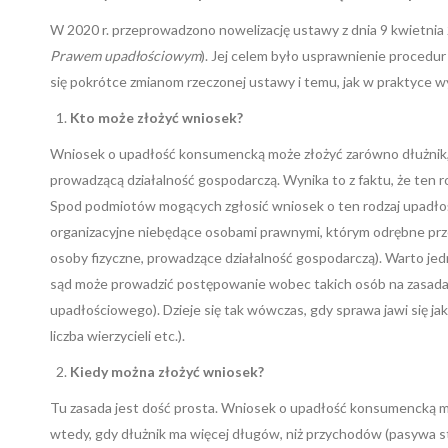
W 2020 r. przeprowadzono nowelizację ustawy z dnia 9 kwietnia 2
Prawem upadłościowym
). Jej celem było usprawnienie procedu
się pokrótce zmianom rzeczonej ustawy i temu, jak w praktyce 
Kto może złożyć wniosek?
Wniosek o upadłość konsumencką może złożyć zarówno dłużnik, ja
prowadzącą działalność gospodarczą. Wynika to z faktu, że ten r
Spod podmiotów mogących zgłosić wniosek o ten rodzaj upadłośc
organizacyjne niebędące osobami prawnymi, którym odrębne prz
osoby fizyczne, prowadzące działalność gospodarczą). Warto jed
sąd może prowadzić postępowanie wobec takich osób na zasadach 
upadłościowego). Dzieje się tak wówczas, gdy sprawa jawi się ja
liczba wierzycieli etc.).
Kiedy można złożyć wniosek?
Tu zasada jest dość prosta. Wniosek o upadłość konsumencką mo
wtedy, gdy dłużnik ma więcej długów, niż przychodów (pasywa s