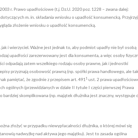
003 r. Prawo upadłościowe (t.j. Dz.U. 2020 poz. 1228 – zwana dalej:
r dotyczących m. in. składania wniosku o upadłość konsumencką. Przyjrzy
wygląda złożenie wniosku o upadłość konsumencką.
k i wierzyciel. Ważne jest jednak to, aby podmiot upadły nie był osobą
odzaj upadłości zarezerwowany jest dla konsumenta, a więc osoby fizyczn
i odpadają zatem wszelkiego rodzaju osoby prawne, jak i jednostki
episy przyznają osobowość prawną (np. spółki prawa handlowego, ale ta
1
nak pamiętać, że zgodnie z przepisem art. 491
ust. 2 prawa upadłościo
ogólnych (przewidzianych w dziale II tytule I części pierwszej Prawa
ko bardziej skomplikowana (np. majątek dłużnika jest znaczny, występuje 
żna złożyć w przypadku niewypłacalności dłużnika, o której mówi się
tanowią nadwyżkę nad aktywa jego majątku). Jest to zasada ogólna